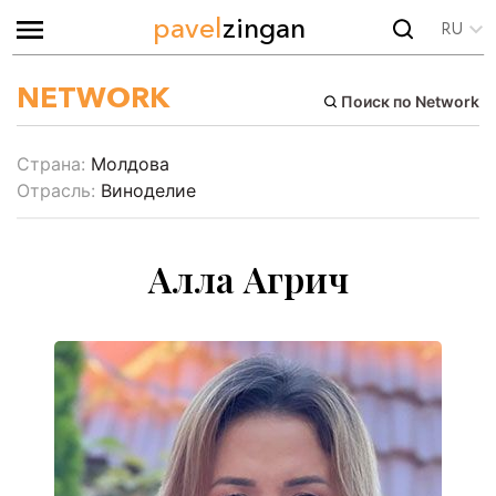
pavel
zingan
RU
NETWORK
Поиск по Network
Страна:
Молдова
Отрасль:
Виноделие
Алла Агрич