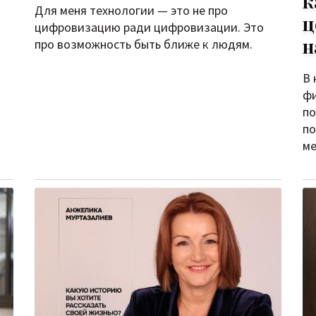
к
Для меня технологии — это не про
ц
цифровизацию ради цифровизации. Это
н
про возможность быть ближе к людям.
В 
фи
по
по
ме