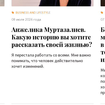
BUSINESS AND LIFESTYLE
08 июля 2026 года
07
Анжелика Муртазалиев.
Б
Какую историю вы хотите
м
рассказать своей жизнью?
в
т
Я перестала работать со всеми. Мне важно
и
понимать, что человек действительно
хочет изменений.
Мы
ко
по
хо
пр