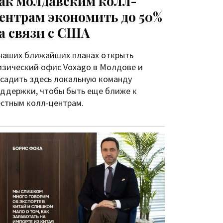
ак молдавским колл-
ентрам экономить до 50%
а связи с США
наших ближайших планах открыть
зический офис Voxago в Молдове и
садить здесь локальную команду
ддержки, чтобы быть еще ближе к
стным колл-центрам.