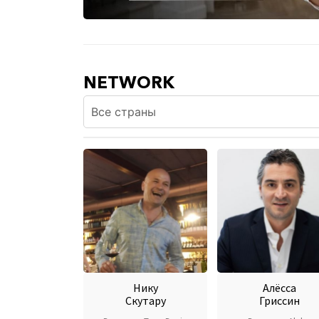
NETWORK
Нику
Алёсса
Скутару
Гриссин