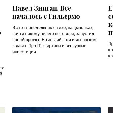
Павел Зинган. Все
Е
началось с Гильермо
с
к
В этот понедельник я тихо, на цыпочках,
о
п
почти никому ничего не говоря, запустил
новый проект. На английском и испанском
Пр
языках. Про IT, стартапы и венчурные
ко
инвестиции.
ка
что
ей