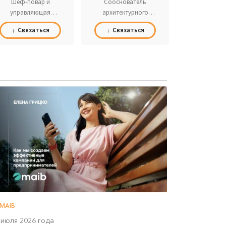
Шеф-повар и
Сооснователь
управляющая
архитектурного
ресторана Sensi
бюро ARCHFORM
Связаться
Связаться
MAIB
 июля 2026 года