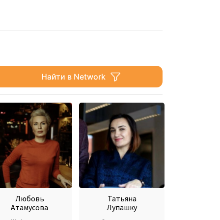
Найти в Network
Любовь
Татьяна
Атамусова
Лупашку