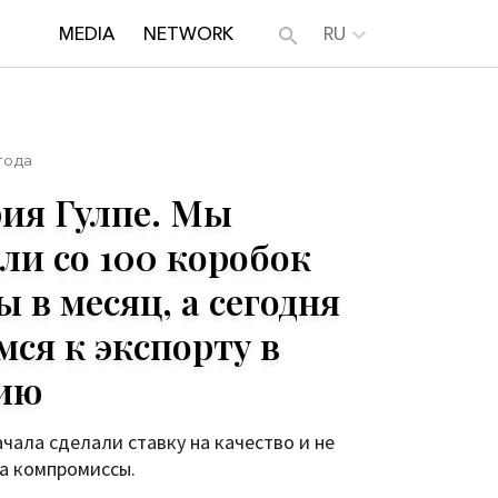
MEDIA
NETWORK
RU
 года
ия Гулпе. Мы
ли со 100 коробок
 в месяц, а сегодня
мся к экспорту в
ию
ачала сделали ставку на качество и не
а компромиссы.