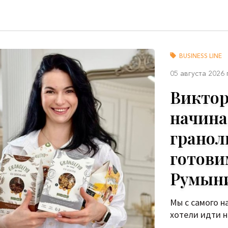
BUSINESS LINE
05 августа 2026
Виктор
начина
гранолы
готови
Румын
Мы с самого н
хотели идти н