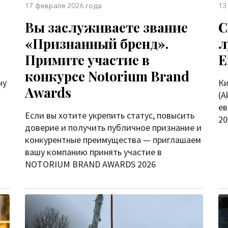
17 февраля 2026 года
13
Вы заслуживаете звание
C
«Признанный бренд».
л
Примите участие в
Е
конкурсе Notorium Brand
чу
Ки
Awards
(A
ев
Если вы хотите укрепить статус, повысить
20
доверие и получить публичное признание и
конкурентные преимущества — приглашаем
вашу компанию принять участие в
NOTORIUM BRAND AWARDS 2026