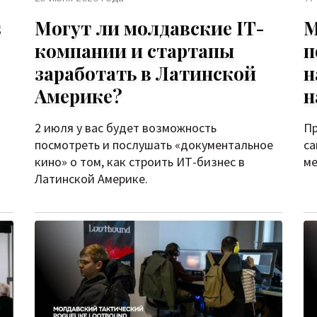
s
Могут ли молдавские IT-
М
компании и стартапы
п
заработать в Латинской
н
Америке?
н
2 июля у вас будет возможность
Пр
посмотреть и послушать «документальное
са
кино» о том, как строить ИТ-бизнес в
ме
Латинской Америке.