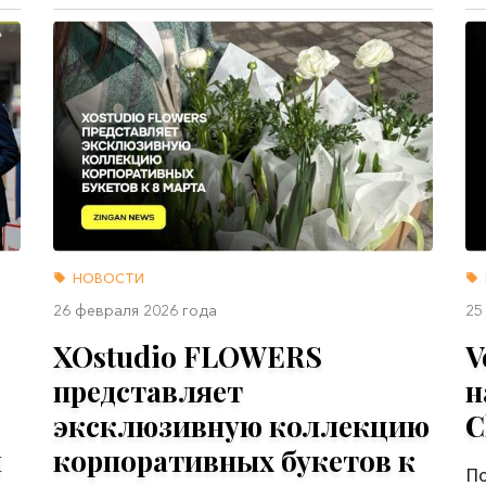
НОВОСТИ
26 февраля 2026 года
25
XOstudio FLOWERS
V
представляет
н
эксклюзивную коллекцию
C
м
корпоративных букетов к
По