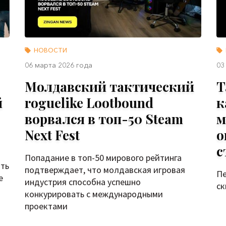
НОВОСТИ
06 марта 2026 года
03
Молдавский тактический
T
й
roguelike Lootbound
к
ворвался в топ-50 Steam
м
Next Fest
о
с
Попадание в топ-50 мирового рейтинга
ать
подтверждает, что молдавская игровая
Пе
е
индустрия способна успешно
ск
конкурировать с международными
проектами