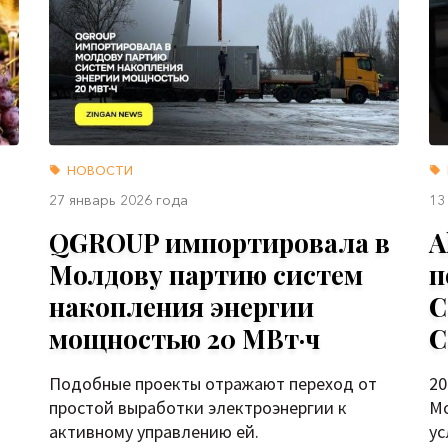
НОВОСТИ
27 январь 2026 года
13
QGROUP импортировала в
A
Молдову партию систем
п
накопления энергии
С
мощностью 20 МВт·ч
С
Подобные проекты отражают переход от
20
простой выработки электроэнергии к
Мо
активному управлению ей.
ус