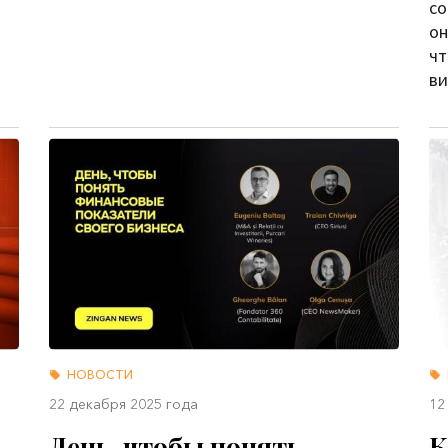
со
он
чт
ви
НОВОСТИ
22 декабря 2025 года
12
День, чтобы понять
К