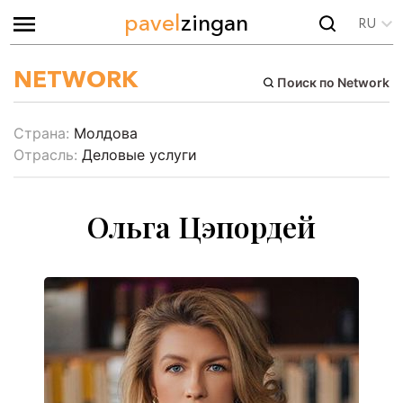
pavel
zingan
RU
NETWORK
Поиск по Network
Страна:
Молдова
Отрасль:
Деловые услуги
Ольга Цэпордей