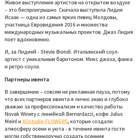
Живое выступление артистов на открытом воздухе
– это беспроигрышно. Сначала выступила Лидия
Исаак — одна из самых ярких певиц Молдовы,
участница Евровидения 2016 и множества
международных музыкальных проектов. Джаз Лидия
поет вдохновенно.
И, за Лидией - Stevie Biondi. Итальянский соул-
артист с уникальным баритоном. Микс джаза, фанка
и ретро-соула.
Партнеры ивента
В завершении – совсем не рекламная пауза, потому
что всех партнеров ивента я лично знаю и глубоко
уважаю за профессионализм и качество работы.
Novak Winery с линейкой Bernardazzi, кофе Julius
Meinl и
XOstudio FLOWERS
, которые создали
атмосферу осени и уюта - в течение ивента гости
могли собственноручно создать осенние