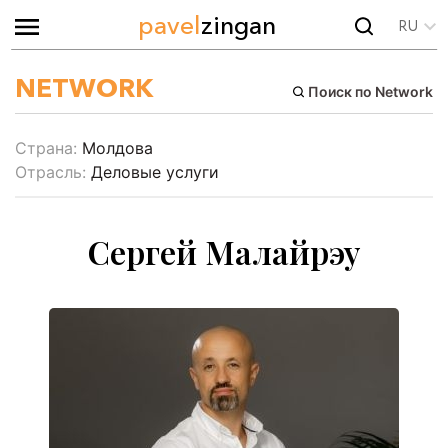
pavel
zingan
RU
NETWORK
Поиск по Network
Страна:
Молдова
Отрасль:
Деловые услуги
Сергей Малайрэу