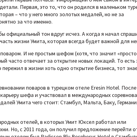
 детали. Первая, это то, что он родился в маленьком ту
вторая – что у него много золотых медалей, но не за
онятно за что именно.
ы официальный тон вдруг исчез. А когда я начал спраш
 часть жизни Умита, которая всегда будет важной для не
поваром. И не простым шефом (хотя, что значит «просто
рый часто отвечает за открытие новых локаций. То есть 
о пережил в жизни хоть одно открытие бизнеса, тот знае
евновании поваров в турецком отеле Eresin Hotel. После 
л карьеру шефа и участвовал в международных соревнова
алей Умита чего стоит: Стамбул, Мальта, Баку, Германи
ародных отелей, в которых Умит Юксел работал или
ни. Но, с 2011 года, он получил предложение перейти о
ым отелем был Radisson Blu Bosphorus Hotel в Стамбул