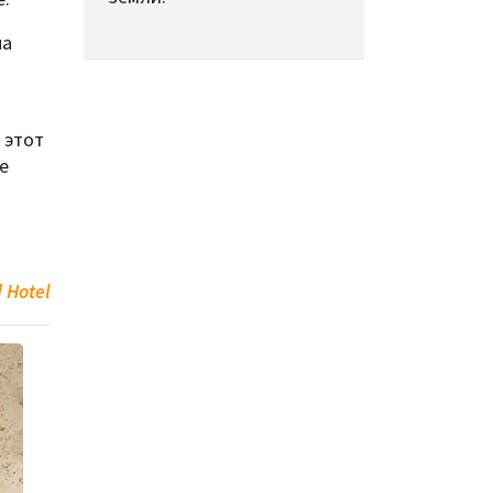
на
 этот
е
 Hotel