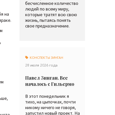
бесчисленное количество
людей по всему миру,
бя на
которые тратят всю свою
жизнь, пытаясь понять
мраке.
свое предназначение.
ом
о
КОНСПЕКТЫ ЗИНГАН
28 июля 2026 года
Павел Зинган. Все
ем
началось с Гильермо
В этот понедельник я
ьше,
тихо, на цыпочках, почти
никому ничего не говоря,
запустил новый проект. На
рнете