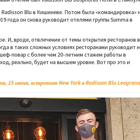
Radisson Blu в Кишиневе. Потом была «командировка» 
019 года он снова руководит отелями группы Summa в
е. И, вроде, отвлечение от темы открытия ресторанов в
когда в таких сложных условиях ресторанами руководит н
шеф-повар с более чем 20-летним стажем работы в
ход, реально, будет на высшем уровне. Вот про это и
ня, 15 июня, встретит New York в Radisson Blu Leogrand