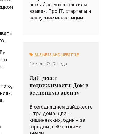
английском и испанском
рецком
языках. Про IT, стартапы и
венчурные инвестиции.
ивать
го.
й»
BUSINESS AND LIFESTYLE
это
15 июня 2020 года
т,
Дайджест
недвижимости. Дом в
того,
бесценную аренду
ниях.
я,
В сегодняшнем дайджесте
– три дома. Два –
кишиневских, один – за
городом, с 40 сотками
т
земли.
е.