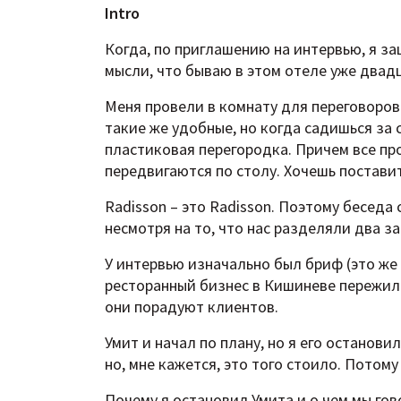
Intro
Когда, по приглашению на интервью, я заш
мысли, что бываю в этом отеле уже двадц
Меня провели в комнату для переговоров.
такие же удобные, но когда садишься за
пластиковая перегородка. Причем все пр
передвигаются по столу. Хочешь поставит
Radisson – это Radisson. Поэтому беседа
несмотря на то, что нас разделяли два з
У интервью изначально был бриф (это же 
ресторанный бизнес в Кишиневе пережил к
они порадуют клиентов.
Умит и начал по плану, но я его останови
но, мне кажется, это того стоило. Потому
Почему я остановил Умита и о чем мы го