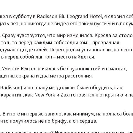
ел в субботу в Radisson Blu Leogrand Hotel, я словил се
ать лет, но никогда не видел его таким пустым и в полу
 Сразу чувствуется, что мир изменился. Кресла за стол
 стол, то перед каждым собеседником – прозрачная
одумано до деталей. Перегородки установлены, но легк
ь перед собой лаптоп – место найдется.
 с Умитом Юксел началась без рукопожатий и в масках,
ащитных экрана и два метра расстояния.
Radisson) и по плану мы должны были обсудить, как
арантин, как New York и Zaxi готовятся к открытию и ч
л. В итоге интервью заняло, как минимум, на полчаса бол
 что получилось не по брифу, а от сердца.
ворили первые полчаса? Информации о нем самом в инте