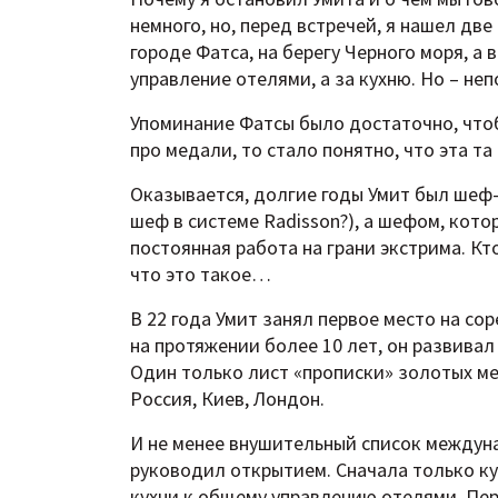
немного, но, перед встречей, я нашел две
городе Фатса, на берегу Черного моря, а 
управление отелями, а за кухню. Но – неп
Упоминание Фатсы было достаточно, чтоб
про медали, то стало понятно, что эта та
Оказывается, долгие годы Умит был шеф-
шеф в системе Radisson?), а шефом, кото
постоянная работа на грани экстрима. Кт
что это такое…
В 22 года Умит занял первое место на сор
на протяжении более 10 лет, он развива
Один только лист «прописки» золотых мед
Россия, Киев, Лондон.
И не менее внушительный список междун
руководил открытием. Сначала только кух
кухни к общему управлению отелями. Перв