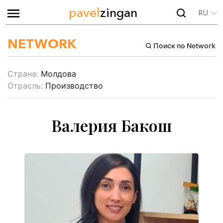
pavel
zingan
RU
NETWORK
Поиск по Network
Страна:
Молдова
Отрасль:
Производство
Валерия Бакош