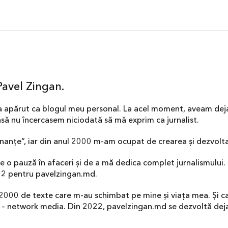
avel Zingan.
 a apărut ca blogul meu personal. La acel moment, aveam deja
ă nu încercasem niciodată să mă exprim ca jurnalist.
finanțe”, iar din anul 2000 m-am ocupat de crearea și dezvolt
ce o pauză în afaceri și de a mă dedica complet jurnalismului
2022 pentru pavelzingan.md.
 2000 de texte care m-au schimbat pe mine și viața mea. Și c
– network media. Din 2022, pavelzingan.md se dezvoltă deja