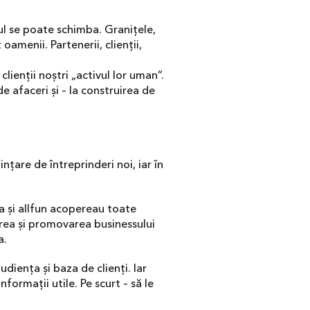
otul se poate schimba. Granițele,
 oamenii. Partenerii, clienții,
ienții noștri „activul lor uman”.
e afaceri și – la construirea de
țare de întreprinderi noi, iar în
a și allfun acopereau toate
erea și promovarea businessului
a.
diența și baza de clienți. Iar
formații utile. Pe scurt – să le