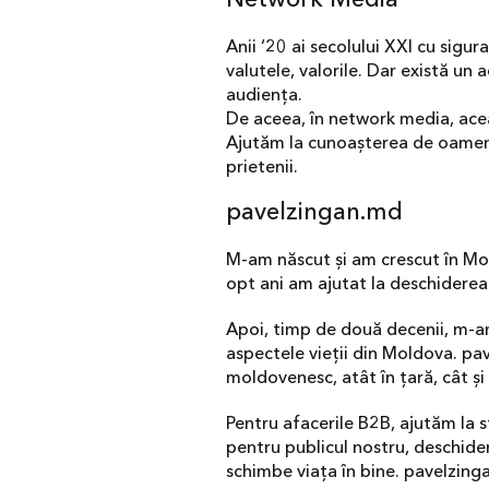
Anii ‘20 ai secolului XXI cu sigur
valutele, valorile. Dar există un a
audiența.
De aceea, în network media, aceas
Ajutăm la cunoașterea de oameni no
prietenii.
pavelzingan.md
M-am născut și am crescut în Mold
opt ani am ajutat la deschiderea
Apoi, timp de două decenii, m-a
aspectele vieții din Moldova. pa
moldovenesc, atât în țară, cât ș
Pentru afacerile B2B, ajutăm la s
pentru publicul nostru, deschidem
schimbe viața în bine. pavelzin