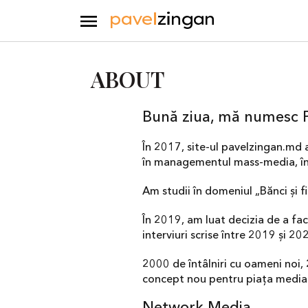
ABOUT
Bună ziua, mă numesc P
În 2017, site-ul pavelzingan.md
în managementul mass-media, îns
Am studii în domeniul „Bănci și 
În 2019, am luat decizia de a fa
interviuri scrise între 2019 și 
2000 de întâlniri cu oameni noi,
concept nou pentru piața media 
Network Media