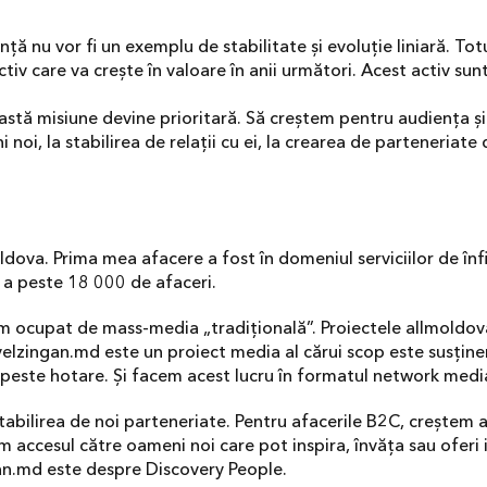
anță nu vor fi un exemplu de stabilitate și evoluție liniară. T
ctiv care va crește în valoare în anii următori. Acest activ sunt
tă misiune devine prioritară. Să creștem pentru audiența și cl
i, la stabilirea de relații cu ei, la crearea de parteneriate d
ova. Prima mea afacere a fost în domeniul serviciilor de înfiin
 a peste 18 000 de afaceri.
m ocupat de mass-media „tradițională”. Proiectele allmoldov
velzingan.md este un proiect media al cărui scop este susțin
i peste hotare. Și facem acest lucru în formatul network medi
tabilirea de noi parteneriate. Pentru afacerile B2C, creștem au
 accesul către oameni noi care pot inspira, învăța sau oferi in
gan.md este despre Discovery People.