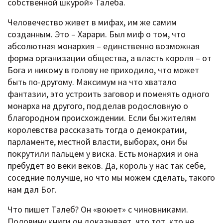
собственной шкурой» Талеба.
Человечество живет в мифах, им же самим
созданным. Это – Харари. Был миф о том, что
абсолютная монархия – единственно возможная
форма организации общества, а власть короля – от
Бога и никому в голову не приходило, что может
быть по-другому. Максимум на что хватало
фантазии, это устроить заговор и поменять одного
монарха на другого, подделав родословную о
благородном происхождении. Если бы жителям
королевства рассказать тогда о демократии,
парламенте, местной власти, выборах, они бы
покрутили пальцем у виска. Есть монархия и она
пребудет во веки веков. Да, король у нас так себе,
соседние получше, но что мы можем сделать, такого
нам дал Бог.
Что пишет Талеб? Он «воюет» с чиновниками.
Половину книги он доказывает, что тот, кто не