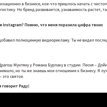
низационно в бизнесе, кое-что пришлось начать с чистог
истику. Но бренд развивается, узнаваемость растет, та
ия
Instagram? Помню, что меня поразила цифра твоих
 я добавил полноценную видеорекламу. Ты не видел посл
Драгош Мунтяну у Романа Бурлаку в студии. Песня – Дой
немало, но ты же знаешь мое отношение к бизнесу. Я лу
– это святое.
м говорит Раду
)