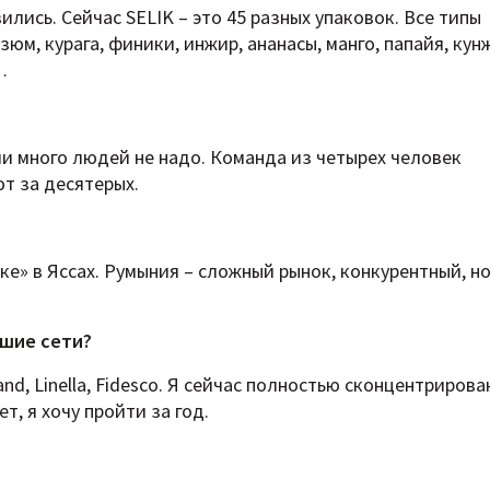
ились. Сейчас SELIK – это 45 разных упаковок. Все типы
юм, курага, финики, инжир, ананасы, манго, папайя, кун
…
и много людей не надо. Команда из четырех человек
т за десятерых.
ке» в Яссах. Румыния – сложный рынок, конкурентный, н
ьшие сети?
nd, Linella, Fidesco. Я сейчас полностью сконцентрирова
т, я хочу пройти за год.