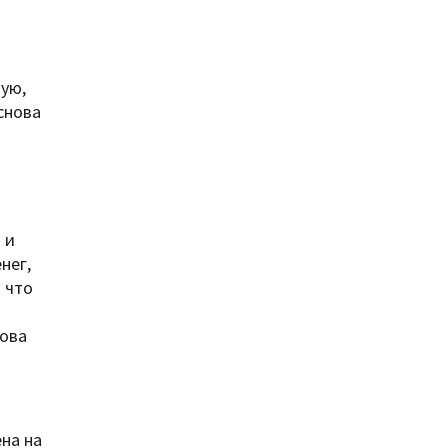
вую,
снова
 и
нег,
 что
нова
ена на