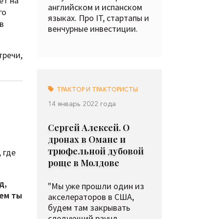
ет на
английском и испанском
го
языках. Про IT, стартапы и
в
венчурные инвестиции.
тречи,
ТРАКТОР И ТРАКТОРИСТЫ
14 январь 2022 года
Сергей Алексей. О
дронах в Омане и
трюфельной дубовой
 где
роще в Молдове
д,
"Мы уже прошли один из
чем ты
акселераторов в США,
будем там закрывать
следующий раунд