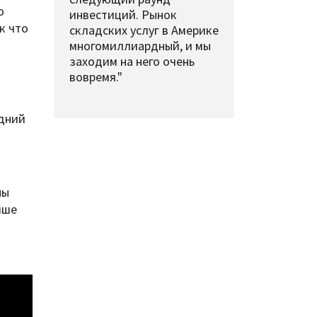
о
инвестиций. Рынок
к что
складских услуг в Америке
многомиллиардный, и мы
заходим на него очень
вовремя."
едний
ны
чше