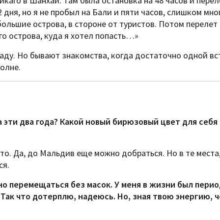
каго в Шанхай. Там была остановка на 48 часов и перел
 дня, но я не пробыл на Бали и пяти часов, слишком мно
большие острова, в стороне от туристов. Потом перелет 
го острова, куда я хотел попасть…»
Раду. Но бывают знакомства, когда достаточно одной вс
волне.
а эти два года? Какой новый бирюзовый цвет для себя
ыто. Да, до Мальдив еще можно добраться. Но в те места,
ся.
о перемещаться без масок. У меня в жизни был перио
 Так что дотерплю, надеюсь. Но, зная твою энергию, 