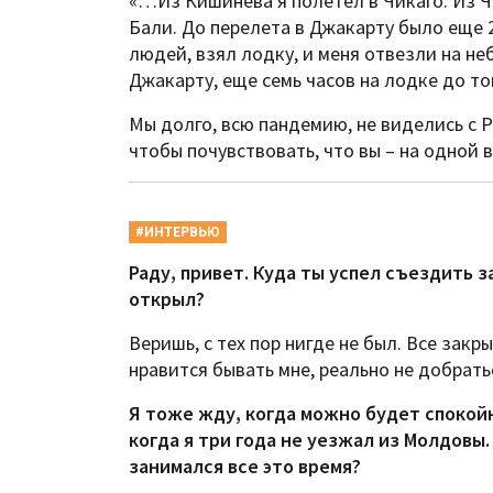
«…Из Кишинева я полетел в Чикаго. Из Чи
Бали. До перелета в Джакарту было еще 2
людей, взял лодку, и меня отвезли на не
Джакарту, еще семь часов на лодке до то
Мы долго, всю пандемию, не виделись с 
чтобы почувствовать, что вы – на одной 
#ИНТЕРВЬЮ
Раду, привет. Куда ты успел съездить з
открыл?
Веришь, с тех пор нигде не был. Все закр
нравится бывать мне, реально не добрать
Я тоже жду, когда можно будет спокойн
когда я три года не уезжал из Молдовы.
занимался все это время?