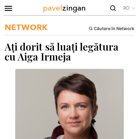
pavel
zingan
RO
NETWORK
Căutare în Network
Ați dorit să luați legătura
cu Aiga Irmeja