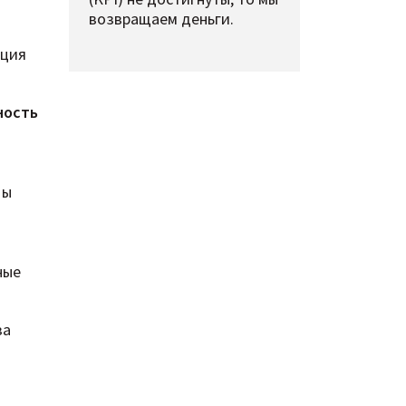
возвращаем деньги.
ация
ность
Мы
ные
за