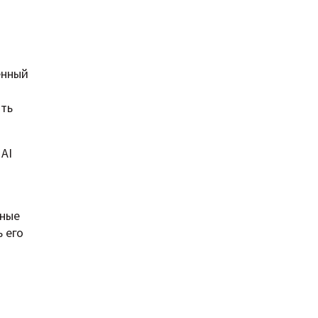
енный
ить
AI
нные
 его