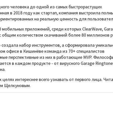
 одного человека до одной из самых быстрорастущих
ная в 2018 году как стартап, компания выстроила полн
ориентированных на реальную ценность для пользовател
 мобильных приложений, среди которых ClearWave, Gar
е, с общим количеством скачиваний более 80 миллионов р
о создала набор инструментов, а сформировала уникаль
ном офисе в Кишинёве команда из 70+ специалистов
амые перспективные из них в работающие MVP. Философ
жается в каждом продукте - от вирусного Garage Ringtone
на.
их целях интереснее всего узнавать от первого лица. Чит
ем Щелкуновым.