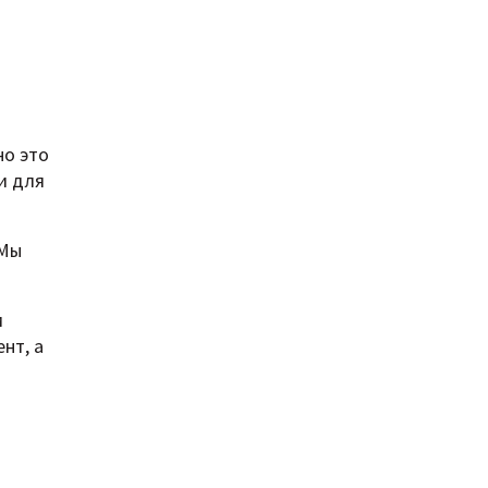
но это
и для
 Мы
м
нт, а