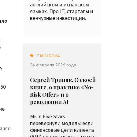
английском и испанском
языках. Про IT, стартапы и
венчурные инвестиции.
ыло
й
0
IT MOLDOVA
24 февраля 2026 года
,
Сергей Трипак. О своей
 50
книге, о практике «No-
Risk Offer» и о
революции AI
не
Мы в Five Stars
перевернули модель: если
ance-
финансовые цели клиента
(KPI) не достигнуты, то мы