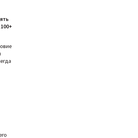
нять
 100+
ловие
я
сегда
его