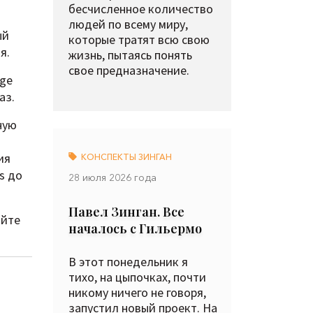
бесчисленное количество
людей по всему миру,
ый
которые тратят всю свою
я.
жизнь, пытаясь понять
свое предназначение.
age
аз.
ную
ия
КОНСПЕКТЫ ЗИНГАН
s до
28 июля 2026 года
Павел Зинган. Все
айте
началось с Гильермо
В этот понедельник я
тихо, на цыпочках, почти
никому ничего не говоря,
запустил новый проект. На