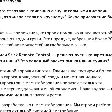
в загрузок
ьшого стартапа в компанию с внушительными цифрами.
и, что «игра стала по-крупному»? Какое приложение б
Wave — приложение, которое с помощью низкочастотно
на от воды и грязи. Этот продукт, набравший более 2
масштаб возможностей на глобальном рынке.
или Stick Remote Control — решают очень конкретные
эти ниши? Это холодный расчет рынка или интуиция?
системной воронки гипотез. Ежемесячно тестируем более
з спроса, конкурентной среды и монетизационного
0 проектов, а масштабирование получают только те
е метрики удержания и unit-экономики. Наша задача — 
ряемую модель запуска и роста.
 разработка, но и масштабирование. Мы строим perform
етается с сильной системой дистрибуции.