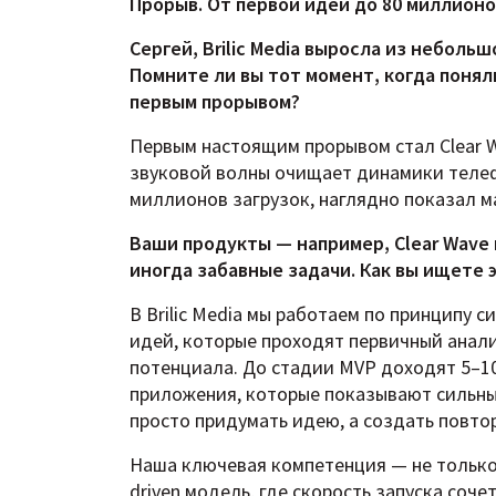
Прорыв. От первой идеи до 80 миллионо
Сергей, Brilic Media выросла из небол
Помните ли вы тот момент, когда понял
первым прорывом?
Первым настоящим прорывом стал Clear 
звуковой волны очищает динамики телефо
миллионов загрузок, наглядно показал 
Ваши продукты — например, Clear Wave 
иногда забавные задачи. Как вы ищете 
В Brilic Media мы работаем по принципу 
идей, которые проходят первичный анали
потенциала. До стадии MVP доходят 5–1
приложения, которые показывают сильны
просто придумать идею, а создать повто
Наша ключевая компетенция — не только
driven модель, где скорость запуска соч