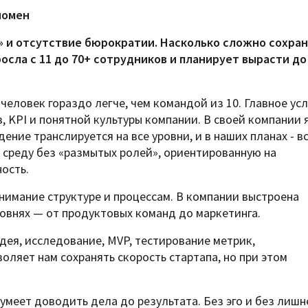
номен
s» и отсутствие бюрократии. Насколько сложно сохра
осла с 11 до 70+ сотрудников и планирует вырасти до
человек гораздо легче, чем командой из 10. Главное ус
, KPI и понятной культуры компании. В своей компании 
ение транслируется на все уровни, и в наших планах - в
м среду без «размытых ролей», ориентированную на
ость.
имание структуре и процессам. В компании выстроена
ровнях — от продуктовых команд до маркетинга.
дея, исследование, MVP, тестирование метрик,
оляет нам сохранять скорость стартапа, но при этом
умеет доводить дела до результата. Без эго и без лишн