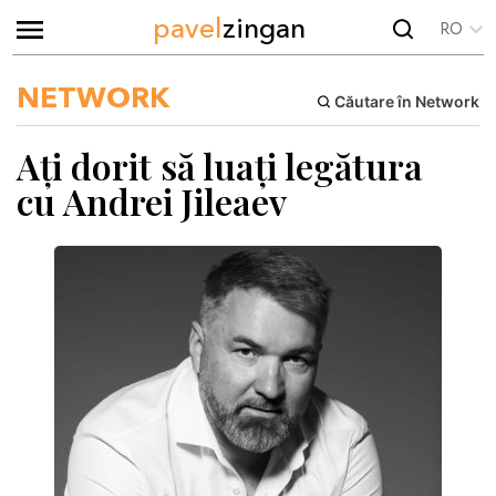
pavel
zingan
RO
NETWORK
Căutare în Network
Ați dorit să luați legătura
cu Andrei Jileaev