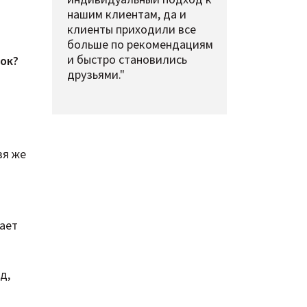
нашим клиентам, да и
клиенты приходили все
больше по рекомендациям
и быстро становились
ок?
друзьями."
зя же
чает
д,