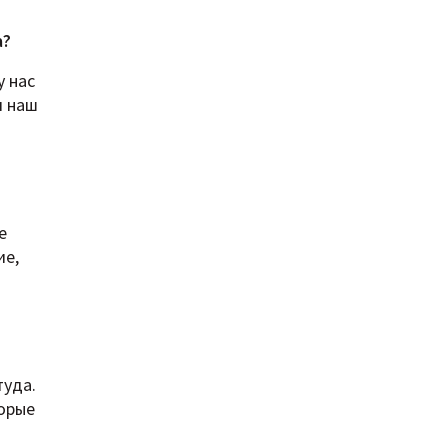
а?
у нас
я наш
е
ие,
туда.
торые