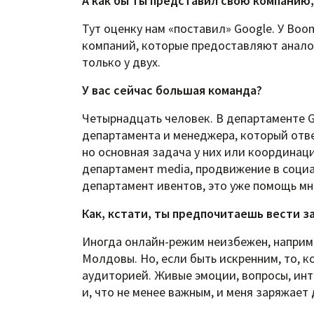
А как бы ты представил свою компанию
Тут оценку нам «поставил» Google. У Bo
компаний, которые предоставляют аналог
только у двух.
У вас сейчас большая команда?
Четырнадцать человек. В департаменте G
департамента и менеджера, который отве
но основная задача у них или координаци
департамент media, продвижение в социал
департамент ивентов, это уже помощь мн
Как, кстати, ты предпочитаешь вести з
Иногда онлайн-режим неизбежен, например
Молдовы. Но, если быть искренним, то, 
аудиторией. Живые эмоции, вопросы, ин
и, что не менее важным, и меня заряжает