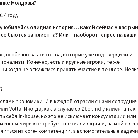
рынке Молдовы?
14 году.
у юбилей? Солидная история… Какой сейчас у вас рын
все бьются за клиента? Или – наоборот, спрос на ваши
с, особенно за агентства, которые уже подтвердили и
нализм. Конечно, есть и крупные игроки, те же
никогда не откажемся принять участие в тендере. Нель
х?
аслями экономики. И в каждой отрасли с нами сотрудни
ли Volta. Иногда, как в случае со Zbor.md у клиента так
ть себя In-house, но это не исключает консультации или
менном мире все требует специализации и, на мой взгля
иться на core- компетенции, а вспомогательные задачи