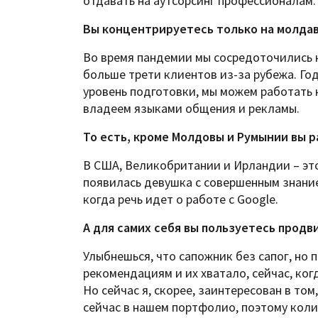
отдавать на аутсорсинг профессионалам.
Вы концентрируетесь только на молдав
Во время пандемии мы сосредоточились н
больше трети клиентов из-за рубежа. Го
уровень подготовки, мы можем работать н
владеем языками общения и рекламы.
То есть, кроме Молдовы и Румынии вы
В США, Великобритании и Ирландии – это а
появилась девушка с совершенным знание
когда речь идет о работе с Google.
А для самих себя вы пользуетесь продв
Улыбнешься, что сапожник без сапог, но 
рекомендациям и их хватало, сейчас, ког
Но сейчас я, скорее, заинтересован в то
сейчас в нашем портфолио, поэтому коли