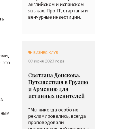
английском и испанском
языках. Про IT, стартапы и
венчурные инвестиции.
ть
БИЗНЕС-КЛУБ
ами,
09 июня 2023 года
– это
Светлана Донскова.
Путешествия в Грузию
и Армению для
истинных ценителей
из
"Мы никогда особо не
вным
рекламировались, всегда
.
проповедовали
индивидуальный подход к