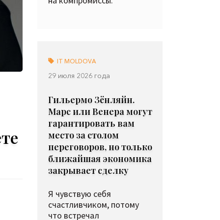
на компромиссы.
IT MOLDOVA
29 июля 2026 года
Гильермо Зёнляйн.
Марс или Венера могут
гарантировать вам
ете
место за столом
переговоров, но только
ближайшая экономика
закрывает сделку
Я чувствую себя
счастливчиком, потому
что встречал