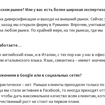
ском рынке? Или у вас есть более широкая экспертиз
а диверсификации и выходе на внешний рынок. Сейчас 
д назад мы открыли фирму в Румынии. Впрочем, учитыва
а любом рынке. По крайней мере, на тех рынках, где мы
 работаете…
нглийский язык, и в Италии, с тех пор как у нас в офис
м итальянского языка. Язык, семантика – имеют значен
ижением в Google или в социальных сетях?
практически – нет. Раньше клиенты приходили только по
да мы стали активнее в Facebook, то иногда приходят от
м, чтобы дать максимальное качество всем клиентам, ко
чественный рост не стоит на первом плане.