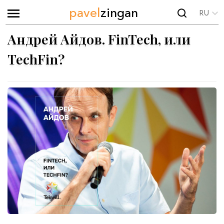
pavel
zingan
RU
Андрей Айдов. FinTech, или
TechFin?