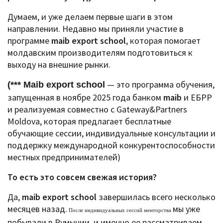
Думаем, и уже делаем первые шаги в этом
направлении.
Недавно мы приняли участие в
программе
maib export school
, которая помогает
молдавским производителям подготовиться к
выходу на внешние рынки.
— это программа обучения,
(*** Maib export school
запущенная в ноябре 2025 года банком
maib
и ЕБРР
и реализуемая совместно с Gateway&Partners
Moldova, которая предлагает бесплатные
обучающие сессии, индивидуальные консультации и
поддержку международной конкурентоспособности
местных предпринимателей)
То есть это совсем свежая история?
Да,
maib export school
завершилась всего несколько
месяцев назад.
мы уже
После индивидуальных сессий менторства
побывали в Румынии, и именно ее рассматриваем