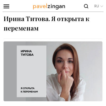
pavel
zingan
RU
Ирина Титова. Я открыта к
переменам