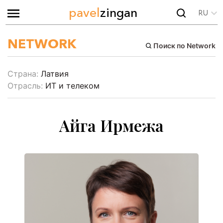
pavel
zingan
RU
NETWORK
Поиск по Network
Страна:
Латвия
Отрасль:
ИТ и телеком
Айга Ирмежа