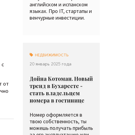
английском и испанском
языках. Про IT, стартапы и
венчурные инвестиции.
НЕДВИЖИМОСТЬ
 с
20 январь 2025 года
Дойна Котоман. Новый
т от
тренд в Бухаресте -
очно
стать владельцем
номера в гостинице
Номер оформляется в
твою собственность, ты
можешь получать прибыль
за его эксплуатацию или