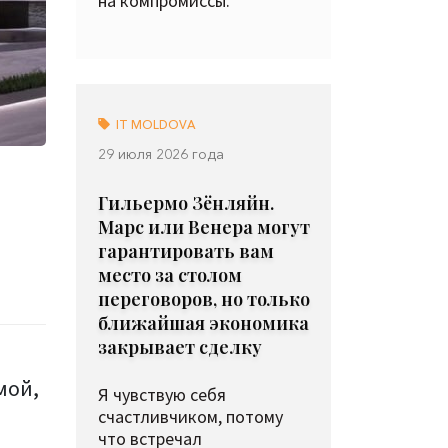
на компромиссы.
IT MOLDOVA
29 июля 2026 года
Гильермо Зёнляйн.
Марс или Венера могут
гарантировать вам
место за столом
переговоров, но только
ближайшая экономика
закрывает сделку
мой,
Я чувствую себя
счастливчиком, потому
что встречал