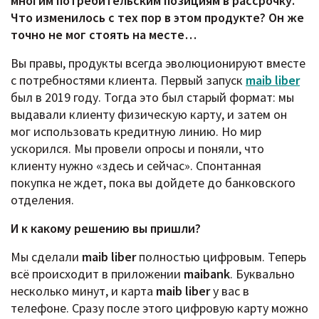
многим потребительским позициям в рассрочку.
Что изменилось с тех пор в этом продукте? Он же
точно не мог стоять на месте…
Вы правы, продукты всегда эволюционируют вместе
с потребностями клиента. Первый запуск
maib liber
был в 2019 году. Тогда это был старый формат: мы
выдавали клиенту физическую карту, и затем он
мог использовать кредитную линию. Но мир
ускорился. Мы провели опросы и поняли, что
клиенту нужно «здесь и сейчас». Спонтанная
покупка не ждет, пока вы дойдете до банковского
отделения.
И к какому решению вы пришли?
Мы сделали
maib liber
полностью цифровым. Теперь
всё происходит в приложении
maibank
. Буквально
несколько минут, и карта
maib liber
у вас в
телефоне. Сразу после этого цифровую карту можно