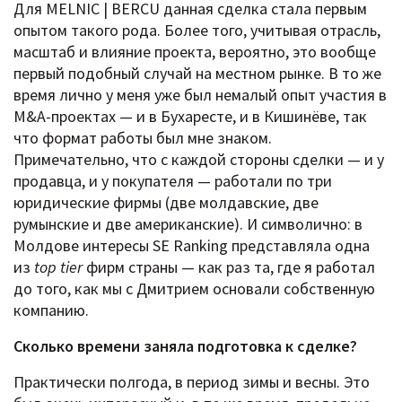
Для MELNIC | BERCU данная сделка стала первым
опытом такого рода. Более того, учитывая отрасль,
масштаб и влияние проекта, вероятно, это вообще
первый подобный случай на местном рынке. В то же
время лично у меня уже был немалый опыт участия в
M&A-проектах — и в Бухаресте, и в Кишинёве, так
что формат работы был мне знаком.
Примечательно, что с каждой стороны сделки — и у
продавца, и у покупателя — работали по три
юридические фирмы (две молдавские, две
румынские и две американские). И символично: в
Молдове интересы SE Ranking представляла одна
из
top tier
фирм страны — как раз та, где я работал
до того, как мы с Дмитрием основали собственную
компанию.
Сколько времени заняла подготовка к сделке?
Практически полгода, в период зимы и весны. Это