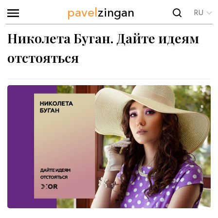
pavel
zingan
RU
Николета Буган. Дайте идеям
отстояться