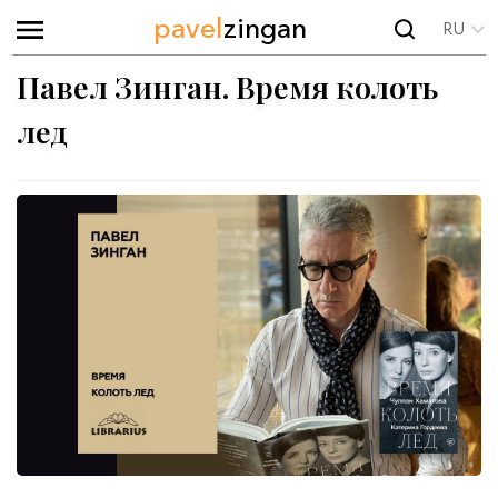
pavel
zingan
RU
Павел Зинган. Время колоть
лед