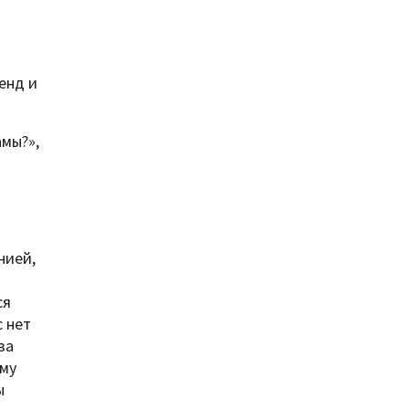
енд и
амы?»,
нией,
ся
с нет
за
ому
ы