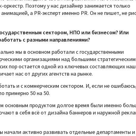
к-оркестр. Поэтому у нас дизайнер занимается только
нимацией, а PR-эксперт именно PR. Он не пишет, не рис
 государственным сектором, НПО или бизнесом? Или
 работать с разными направлениями?
чально мы в основном работали с государственными
рческими организациями над большими стратегическим
 сих пор остается одной из ключевых составляющих наш
ичает нас от других агентств на рынке.
отать и с коммерческим сектором. И, если не ошибаюсь,
о примерно 50 на 50.
им основным продуктом долгое время были именно бол
чают в себя всё от дизайна баннеров и наружной рекл
 мы начали активно развивать отдельные департаменты и