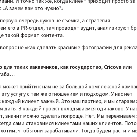
зайн. И точно так же, когда клиент приходит просто за
 «А зачем вам это нужно?»
 первую очередь нужна не съемка, а стратегия
м его в PR-отдел, там проводят аудит, анализируют бр
е такой формат контента.
 вопрос не «как сделать красивые фотографии для рекл
о для таких заказчиков, как государство, Cricova или
таба…
 может прийти к нам не за большой комплексной кампа
 эту услугу с тем же отношением и подходом. У нас нет
с каждый клиент важный. Это наш партнер, и мы стараем
м дать. В каждый проект вкладываемся одинаково. У на
ит, значит можно сделать попроще. Нет. Мы переживаем 
всегда сами становимся клиентами наших клиентов. Пот
и хотим, чтобы они зарабатывали. Тогда будем расти и м