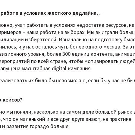
к работе в условиях жесткого дедлайна…
овно, учат работать в условиях недостатка ресурсов, ка
примеров – наша работа на выборах. Мы выиграли боль
илизации избирателей. Изначально на подготовку был
илось, и у нас осталось чуть более одного месяца. За э
визионного уровня, более 300 единиц контента, анимаци
 мероприятий по всей стране, чтобы мотивировать люде
апущена масштабная digital-кампания.
еализовать их было бы невозможно, если бы у нас не бы
х кейсов?
 но мы поняли, насколько на самом деле большой рынок 
 что он маленький и все друг друга знают, на практике
 и развития гораздо больше.