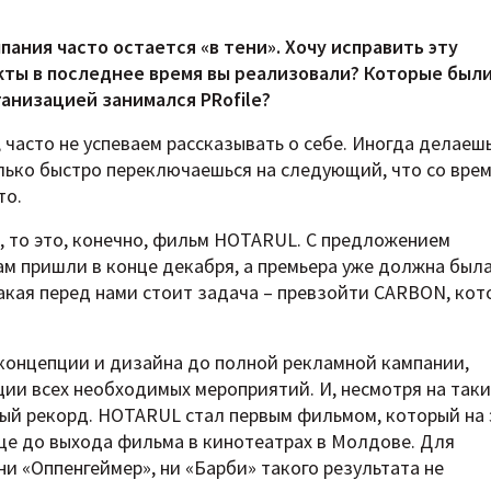
пания часто остается «в тени». Хочу исправить эту
кты в последнее время вы реализовали? Которые был
ганизацией занимался PRofile?
, часто не успеваем рассказывать о себе. Иногда делаеш
лько быстро переключаешься на следующий, что со вре
то.
, то это, конечно, фильм HOTARUL. С предложением
ам пришли в конце декабря, а премьера уже должна был
какая перед нами стоит задача – превзойти CARBON, ко
т концепции и дизайна до полной рекламной кампании,
ции всех необходимых мероприятий. И, несмотря на так
вый рекорд. HOTARUL стал первым фильмом, который на 
еще до выхода фильма в кинотеатрах в Молдове. Для
 ни «Оппенгеймер», ни «Барби» такого результата не