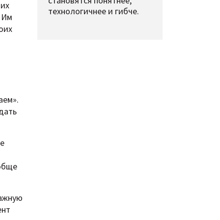
становятся понятнее,
ких
технологичнее и гибче.
 Им
оих
аем».
 дать
не
ообще
важную
ент