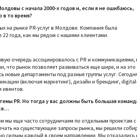
олдовы с начала 2000-х годов и, если я не ошибаюсь,
о в то время?
х на рынке PR-услуг в Молдове. Компания была
е 22 года, как мы рядом с нашими клиентами.
ервую очередь ассоциировалось с PR и коммуникациями,
и, что рынок позволяет развиваться еще шире, и на это 
сь новые департаменты под разные группы услуг. Сегодня
никации (включая маркетинг), дизайн и брендинг, digital
 ивентов.
темы PR. Но тогда у вас должны быть большая команда
тся…
том мы еще часто сотрудничаем по отдельным проектам с
ечать на существующие запросы рынка, мы решили соби
но сильны каждый в своем направлении. Мы отказались 