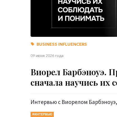
BUSINESS INFLUENCERS
09 июня 2026 года
Виорел Барбэноуэ. П
сначала научись их 
Интервью с Виорелом Барбэноуэ, 
#ИНТЕРВЬЮ