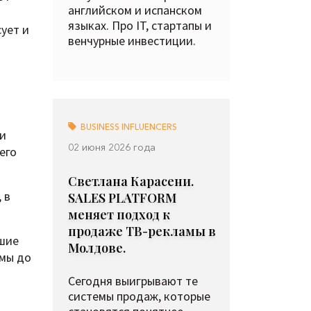
английском и испанском
языках. Про IT, стартапы и
ует и
венчурные инвестиции.
BUSINESS INFLUENCERS
и
02 июня 2026 года
его
Светлана Карасени.
 в
SALES PLATFORM
меняет подход к
продаже ТВ-рекламы в
ьшие
Молдове.
амы до
Сегодня выигрывают те
системы продаж, которые