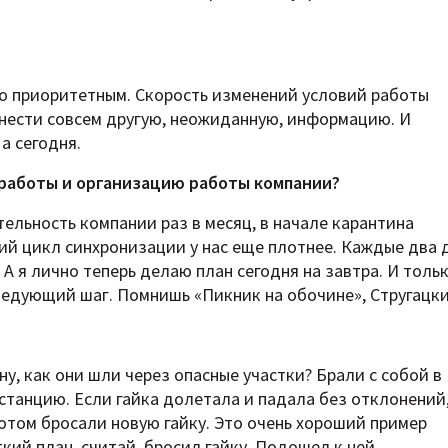
ло приоритетным. Скорость изменений условий работы
нести совсем другую, неожиданную, информацию. И
 а сегодня.
 работы и организацию работы компании?
ельность компании раз в месяц, в начале карантина
щий цикл синхронизации у нас еще плотнее. Каждые два 
А я лично теперь делаю план сегодня на завтра. И толь
ледующий шаг. Помнишь «Пикник на обочине», Стругацки
ну, как они шли через опасные участки? Брали с собой в
станцию. Если гайка долетала и падала без отклонений
потом бросали новую гайку. Это очень хороший пример
ий план, считай, бросил гайку. Подошел к ней,