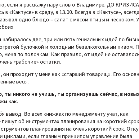
ью, если я расскажу пару слов о Владимире. ДО КРИЗИСА
в «Кактусе» в среду, в 13.00. Всегда в «Кактусе», всегда
аказывал одно блюдо – салат с мясом птицы и чесноком. 
обоих.
 набиралось две, три или пять гениальных идей по бизне
догретой булочкой и холодным безалкогольным пивом. 
, меня по полочкам. Как правило, от идей не оставалос
 очень «рабочие» остатки.
т, он проходит у меня как «старший товарищ». Его основ
енные весы.
р, ты никого не учишь, ты организуешь сейчас, в новы
жи как.
бя вывод. Во всех книжках по менеджменту учат, как
е пишут об инструментах планирования на короткий срок
инструментов планирования на очень короткий срок. Отк
и циклами, если главным принципом управления была