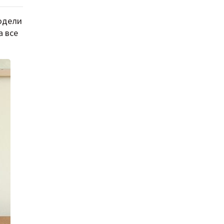
модели
а все