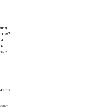
лид.
ство?
ми
ть
трые
ит за
фоне