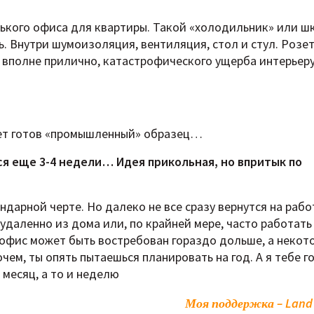
ького офиса для квартиры. Такой «холодильник» или шк
. Внутри шумоизоляция, вентиляция, стол и стул. Розет
н вполне прилично, катастрофического ущерба интерьер
дет готов «промышленный» образец…
ся еще 3-4 недели… Идея прикольная, но впритык по
ндарной черте. Но далеко не все сразу вернутся на работ
 удаленно из дома или, по крайней мере, часто работать
й офис может быть востребован гораздо дольше, а неко
чем, ты опять пытаешься планировать на год. А я тебе 
месяц, а то и неделю
Моя поддержка – Land