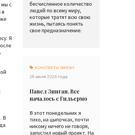
бесчисленное количество
 мы с
людей по всему миру,
 в
которые тратят всю свою
Уже
жизнь, пытаясь понять
свое предназначение.
су. Я
После
ь
КОНСПЕКТЫ ЗИНГАН
ной
28 июля 2026 года
Павел Зинган. Все
х
началось с Гильермо
В этот понедельник я
. В
тихо, на цыпочках, почти
уда
никому ничего не говоря,
запустил новый проект. На