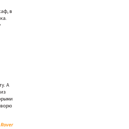
аф, в
ка.
у
у. А
 из
торыми
говорю
 Rover