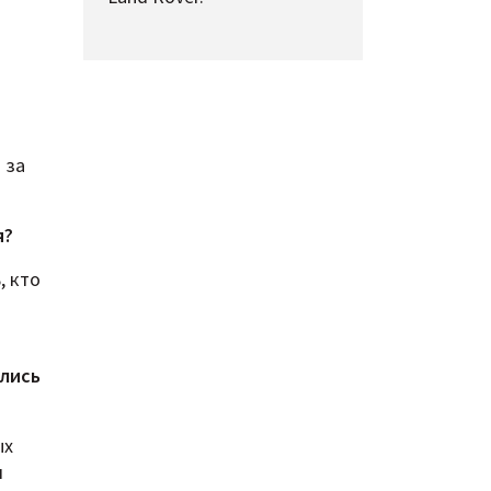
 за
я?
, кто
ились
ых
и