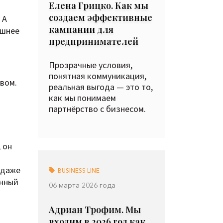
Елена Грицко. Как мы
создаем эффективные
 А
кампании для
ашнее
предпринимателей
Прозрачные условия,
понятная коммуникация,
вом.
реальная выгода — это то,
как мы понимаем
партнёрство с бизнесом.
 он
и даже
BUSINESS LINE
анный
06 марта 2026 года
Адриан Трофим. Мы
входим в 2026 год как