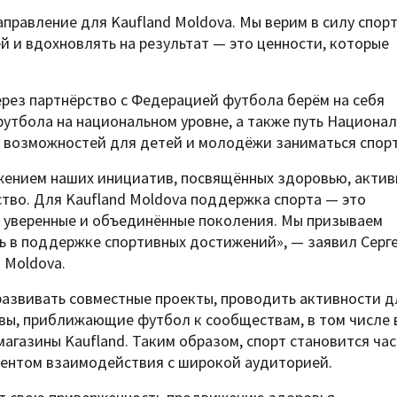
правление для Kaufland Moldova. Мы верим в силу спор
 и вдохновлять на результат — это ценности, которые
через партнёрство с Федерацией футбола берём на себя
утбола на национальном уровне, а также путь Национа
 возможностей для детей и молодёжи заниматься спор
жением наших инициатив, посвящённых здоровью, акти
тво. Для Kaufland Moldova поддержка спорта — это
, уверенные и объединённые поколения. Мы призываем
ль в поддержке спортивных достижений», — заявил Серг
 Moldova.
развивать совместные проекты, проводить активности д
ы, приближающие футбол к сообществам, в том числе 
магазины Kaufland. Таким образом, спорт становится ча
ментом взаимодействия с широкой аудиторией.