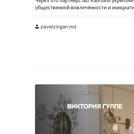
Через это партнёрство Kaufland укрепля
общественной вовлечённости и инициат
pavelzingan.md