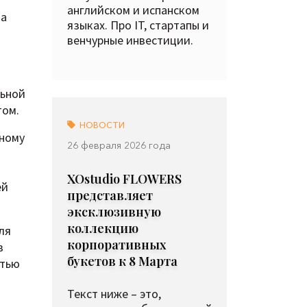
английском и испанском
та
языках. Про IT, стартапы и
венчурные инвестиции.
льной
том.
НОВОСТИ
вному
26 февраля 2026 года
XOstudio FLOWERS
ей
представляет
эксклюзивную
коллекцию
ля
корпоративных
в
букетов к 8 Марта
стью
Текст ниже – это,