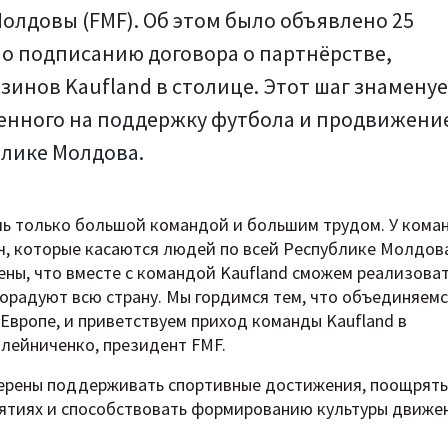
лдовы (FMF). Об этом было объявлено 25
о подписанию договора о партнёрстве,
зинов Kaufland в столице. Этот шаг знамену
ленного на поддержку футбола и продвижени
блике Молдова.
ь только большой командой и большим трудом. У кома
ч, которые касаются людей по всей Республике Молдова
ены, что вместе с командой Kaufland сможем реализова
орадуют всю страну. Мы гордимся тем, что объединяемс
Европе, и приветствуем приход команды Kaufland в
лейниченко, президент FMF.
амерены поддерживать спортивные достижения, поощрять
ятиях и способствовать формированию культуры движе