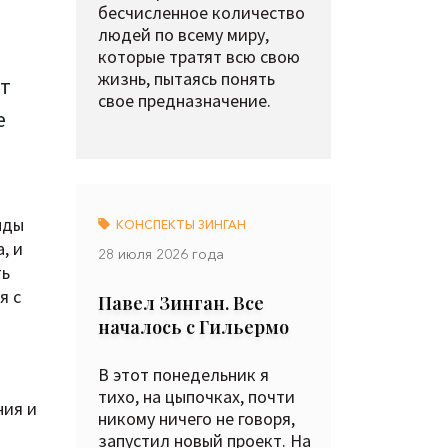
бесчисленное количество
людей по всему миру,
которые тратят всю свою
жизнь, пытаясь понять
ет
свое предназначение.
е
нды
КОНСПЕКТЫ ЗИНГАН
, и
28 июля 2026 года
ть
я с
Павел Зинган. Все
началось с Гильермо
В этот понедельник я
тихо, на цыпочках, почти
ния и
никому ничего не говоря,
запустил новый проект. На