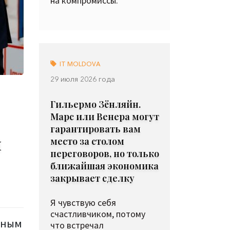
на компромиссы.
IT MOLDOVA
29 июля 2026 года
Гильермо Зёнляйн.
Марс или Венера могут
гарантировать вам
й
место за столом
переговоров, но только
ближайшая экономика
закрывает сделку
Я чувствую себя
счастливчиком, потому
ьным
что встречал