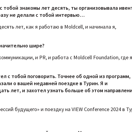
 с тобой знакомы лет десять, ты организовывала ивен
и разу не делали с тобой интервью…
сять лет, как я работаю в Moldcell, и начинала я,
значительно шире?
оммуникации, и PR, и работа с Moldcell Foundation, где 
тел с тобой поговорить. Точнее об одной из программ,
али о вашей недавней поездке в Турин. Я и
цать лет, и захотел узнать больше об этом направлен
ссий будущего» и поездку на VIEW Conference 2024 в Ту