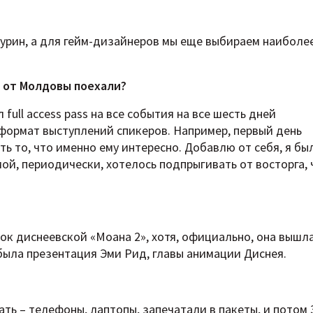
урин, а для гейм-дизайнеров мы еще выбираем наиболе
к от Молдовы поехали?
full access pass на все события на все шесть дней
формат выступлений спикеров. Например, первый день
ь то, что именно ему интересно. Добавлю от себя, я бы
мой, периодически, хотелось подпрыгивать от восторга, 
к диснеевской «Моана 2», хотя, официально, она вышл
 была презентация Эми Рид, главы анимации Диснея.
вать – телефоны, лаптопы, запечатали в пакеты, и потом