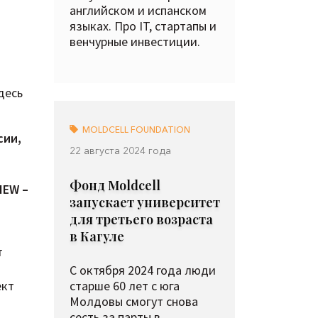
английском и испанском
языках. Про IT, стартапы и
венчурные инвестиции.
десь
MOLDCELL FOUNDATION
сии,
22 августа 2024 года
Фонд Moldcell
IEW –
запускает университет
для третьего возраста
в Кагуле
т
С октября 2024 года люди
ект
старше 60 лет с юга
Молдовы смогут снова
сесть за парты в