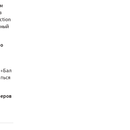
ом
в
ction
вный
но
 «Бал
аться
неров