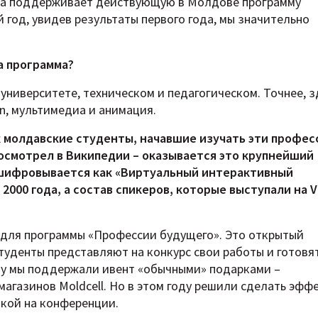
года поддерживает действующую в Молдове программу
 год, увидев результаты первого года, мы значительно
а программа?
 университете, техническом и педагогическом. Точнее, з
gn, мультимедиа и анимация.
к молдавские студенты, начавшие изучать эти профес
 посмотрел в Википедии – оказывается это крупнейший
сшифровывается как «Виртуальный интерактивный
2000 года, а состав спикеров, которые выступали на V
а для программы «Профессии будущего». Это открытый
студенты представляют на конкурс свои работы и готовя
ду мы поддержали ивент «обычными» подарками –
магазинов Moldcell. Но в этом году решили сделать эфф
дкой на конференции.