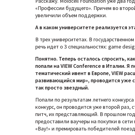
Расскажу. Moldcell Foundation уже два 
«Профессии будущего». Причем во второй
увеличили объем поддержки.
А в каком университете реализуется эт
В трех университетах. В государственном
речь идет о 3 специальностях: game desi
Понятно. Теперь осталось спросить, ка
попали на VIEW Conference в Италии. Я
тематический ивент в Европе, VIEW ра
развивающийся мир», проводится уже с 
так просто звездный.
Попали по результатам летнего конкурс
конкурс, он проводится уже второй раз, 
питч, их представляющий. В прошлом го
предоставили ваучеры на покупки в сети 
«Вау!» и премировать победителей поез