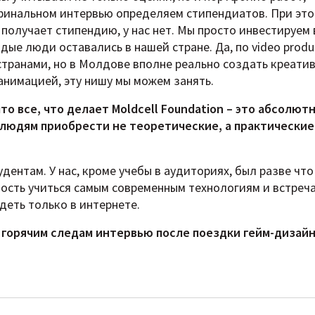
а финальном интервью определяем стипендиатов. При эт
 получает стипендию, у нас нет. Мы просто инвестируем 
ые люди оставались в нашей стране. Да, по video produ
транами, но в Молдове вполне реально создать креати
анимацией, эту нишу мы можем занять.
что все, что делает
Moldcell
Foundation – это абсолют
людям приобрести не теоретические, а практические
ентам. У нас, кроме учебы в аудиториях, был разве что
жность учиться самым современным технологиям и встреч
деть только в интернете.
о горячим следам интервью после поездки гейм-дизай