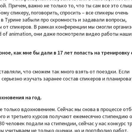
й. Причем, важно не только то, что ты сам все это слы
му спикеру, поговорить, спросить – все спикеры очень
в Турине забыли про скромность и задавали вопросы,
ы от спикеров. В рамках конференции мы смогли органи
d of animation, они даже посмотрели видео работы наши
ное, как мне бы дали в 17 лет попасть на тренировку 
дставляли, что сможем так много взять от поездки. Если
серьезно изучать заранее состав спикеров и планирова
охновения на год.
 только вдохновением. Сейчас мы снова в процессе от
го и третьего курсов получают ежемесячно стипендию 
 30 человек подали на стипендии, сейчас у нас конкурс т
мы учитываем не только оценки, но и портфолио работ,