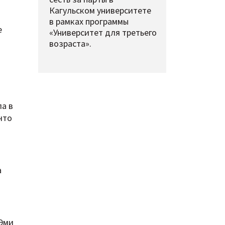
Кагульском университете
в рамках программы
е
«Университет для третьего
возраста».
ла в
что
а
 Эми