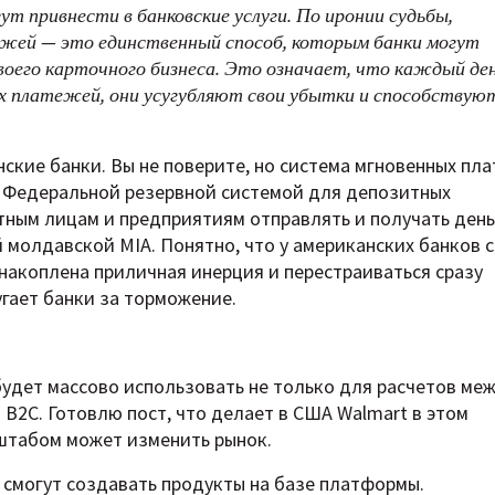
т привнести в банковские услуги. По иронии судьбы,
жей — это единственный способ, которым банки могут
воего карточного бизнеса. Это означает, что каждый де
х платежей, они усугубляют свои убытки и способствую
анские банки. Вы не поверите, но система мгновенных пл
я Федеральной резервной системой для депозитных
тным лицам и предприятиям отправлять и получать день
 молдавской MIA. Понятно, что у американских банков с
накоплена приличная инерция и перестраиваться сразу
угает банки за торможение.
будет массово использовать не только для расчетов ме
B2C. Готовлю пост, что делает в США Walmart в этом
сштабом может изменить рынок.
и смогут создавать продукты на базе платформы.