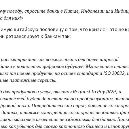
ому поводу, спросите банки в Китае, Индонезии или Индии,
 для них!»
бимую китайскую пословицу о том, что кризис – это не к
ин ретранслирует к банкам так:
 рассматривать как возможность для более широкой
банки в полностью цифровое будущее. Мгновенные плат
ключая новые продукты на основе стандарта ISO 20022, 
вные платежные сервисы.
я продуктов и услуг, включая Request to Pay (R2P) и
х платежей будет действительно преобразующим, заста
ифровой эпохи. Потребительский спрос, давление со стор
 данных, а также конкуренция со стороны необанков, фи
елают массовые изменения неизбежными для банков. Банк
о как убыток для своего карточного бизнеса и игнорир