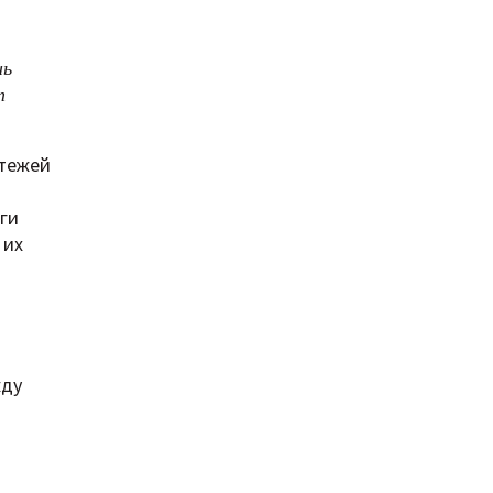
нь
т
атежей
ги
 их
жду