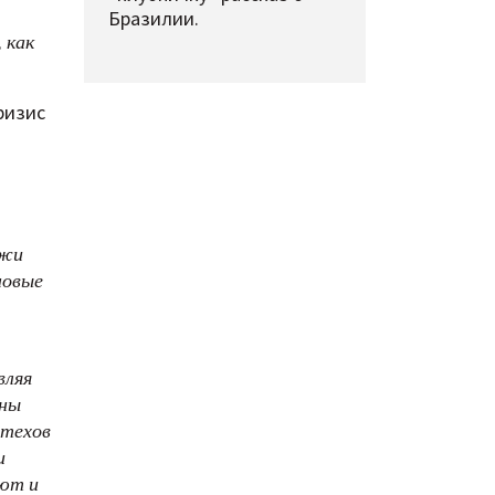
Бразилии.
 как
ризис
ежи
новые
вляя
оны
нтехов
и
уют и