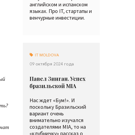
английском и испанском
языках. Про IT, стартапы и
венчурные инвестиции.
IT MOLDOVA
09 октября 2024 года
Павел Зинган. Успех
ый
бразильской MIA
Нас ждет «Бум!». И
ить?
поскольку Бразильский
вариант очень
внимательно изучался
создателями MIA, то на
учат
«клубничку» рассказ о