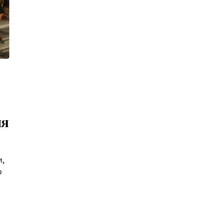
ия
и,
ю