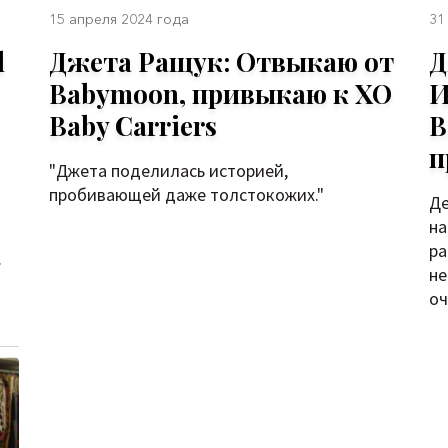
15 апреля 2024 года
31
l
Джета Ращук: Отвыкаю от
Д
Babymoon, привыкаю к XO
И
Baby Carriers
B
п
"Джета поделилась историей,
пробивающей даже толстокожих."
Де
на
ра
.
не
оч