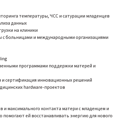
иторинга температуры, ЧСС и сатурации младенцев
ализа данных
грузки на клиники
ы с больницами и международными организациями
ding
твенными программами поддержки матерей и
я и сертификация инновационных решений
едицинских hardware-проектов
в и максимального контакта матери с младенцем и
но помогают ей восстанавливать энергию для нового